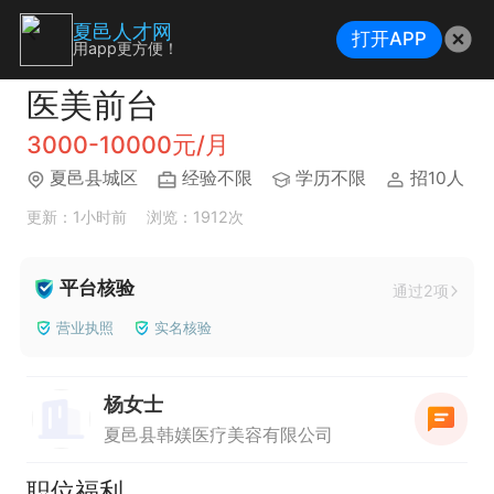
夏邑人才网
打开APP
用app更方便！
医美前台
3000-10000元/月
夏邑县城区
经验不限
学历不限
招10人
更新：1小时前
浏览：1912次
平台核验
通过2项
营业执照
实名核验
杨女士
夏邑县韩媄医疗美容有限公司
职位福利