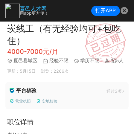
夏邑人才网
打开APP
用app更方便！
崁线工（有无经验均可+包吃
住）
4000-7000元/月
夏邑县城区
经验不限
学历不限
招5人
更新：5月15日
浏览：2266次
平台核验
通过2项
营业执照
实地核验
职位详情