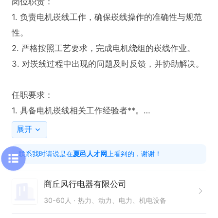
岗位职责：

1. 负责电机崁线工作，确保崁线操作的准确性与规范
性。

2. 严格按照工艺要求，完成电机绕组的崁线作业。

3. 对崁线过程中出现的问题及时反馈，并协助解决。

任职要求：

1. 具备电机崁线相关工作经验者**。

2. 若缺乏经验，可享受免费培训机会。

展开
3. 需掌握电机崁线的专业技能，熟悉相关工艺流程。

联系我时请说是在
夏邑人才网
上看到的，谢谢！
工作福利：

商丘风行电器有限公司
提供包吃包住福利，解决您的生活后顾之忧。
30-60人
热力、动力、电力、机电设备