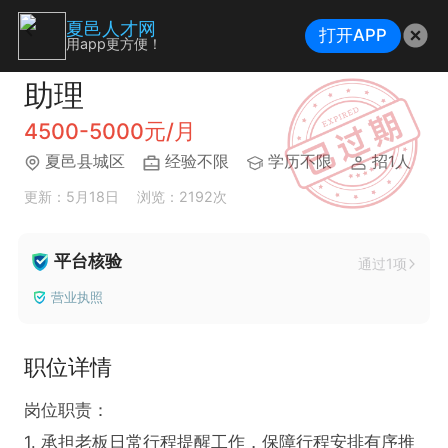
夏邑人才网
打开APP
用app更方便！
助理
4500-5000元/月
夏邑县城区
经验不限
学历不限
招1人
更新：5月18日
浏览：2192次
平台核验
通过1项
营业执照
职位详情
岗位职责：

1. 承担老板日常行程提醒工作，保障行程安排有序推