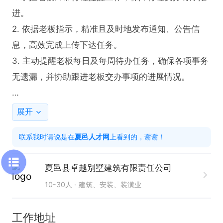
进。

2. 依据老板指示，精准且及时地发布通知、公告信
息，高效完成上传下达任务。

3. 主动提醒老板每日及每周待办任务，确保各项事务
无遗漏，并协助跟进老板交办事项的进展情况。

任职要求：

展开
1. 具备良好的时间管理能力，能够合理安排工作。

联系我时请说是在
夏邑人才网
上看到的，谢谢！
2. 拥有出色的信息传达能力，确保通知、公告准确及
时发布。

夏邑县卓越别墅建筑有限责任公司
3. 需具备较强的任务跟进能力，助力老板交办事项顺
10-30人
建筑、安装、装潢业
利完成。

4. 持有驾驶证，能够熟练驾驶车辆。

工作地址
5. 拥有较强的责任心，对待工作认真负责。
