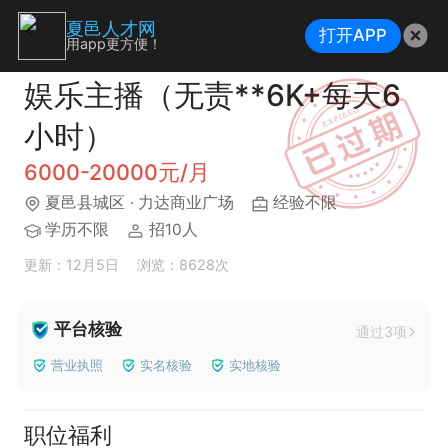
夏邑人才网
打开APP
用app更方便！
娱乐主播（无责**6K+每天6
小时）
6000-20000元/月
夏邑县城区
· 力达商业广场
经验不限
学历不限
招10人
更新：12月5日
浏览：8628次
平台核验
通过3项
营业执照
实名核验
实地核验
职位福利