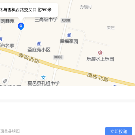
路与雪枫西路交叉口北260米
[夏邑县城区]
立即投递