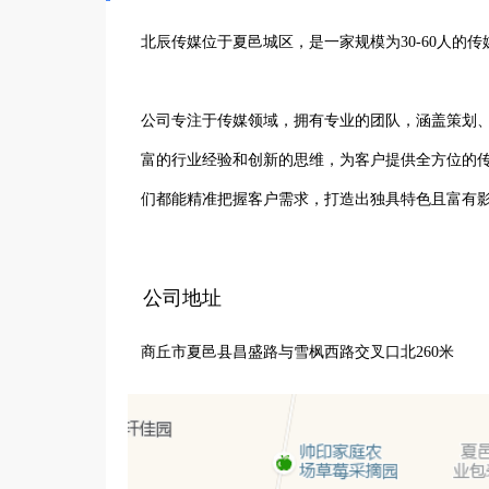
北辰传媒位于夏邑城区，是一家规模为30-60人的传
公司专注于传媒领域，拥有专业的团队，涵盖策划
富的行业经验和创新的思维，为客户提供全方位的
们都能精准把握客户需求，打造出独具特色且富有影
在品牌宣传方面，我们通过多样化的渠道和创意内
公司地址
行，确保每一场活动都能精彩纷呈。影视制作领域
商丘市夏邑县昌盛路与雪枫西路交叉口北260米
告投放则精准定位目标受众，实现广告效果的最大化
北辰传媒始终秉持着专业、创新、服务的理念，不
砥砺前行，为客户创造更多价值，助力客户在激烈