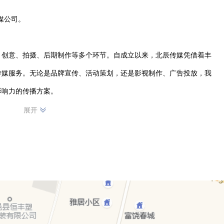
媒公司。

、创意、拍摄、后期制作等多个环节。自成立以来，北辰传媒凭借着丰
传媒服务。无论是品牌宣传、活动策划，还是影视制作、广告投放，我
响力的传播方案。

展开
容，帮助客户提升品牌知名度和美誉度。活动策划上，注重细节与执
，我们以专业的技术和独特的视角，为客户呈现高质量的影视作品。广
。

断追求卓越，在夏邑传媒市场中树立了良好的口碑。未来，我们将继续
的市场竞争中脱颖而出。